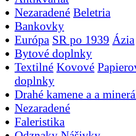
Nezaradené
Beletria
Bankovky
Európa
SR po 1939
Ázia
Bytové doplnky
Textilné
Kovové
Papiero
doplnky
Drahé kamene a a minerá
Nezaradené
Faleristika
Odznaky
Nášivky