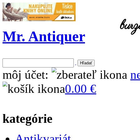
burz
Mr. Antiquer
môj účet:
n
0.00 €
kategórie
Antikvariát