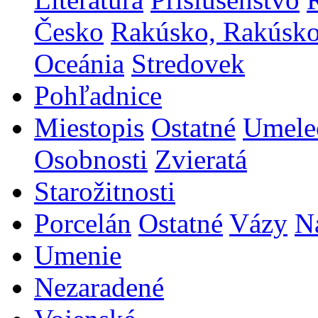
Česko
Rakúsko, Rakúsk
Oceánia
Stredovek
Pohľadnice
Miestopis
Ostatné
Umele
Osobnosti
Zvieratá
Starožitnosti
Porcelán
Ostatné
Vázy
N
Umenie
Nezaradené