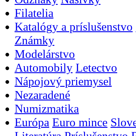
Filatelia
Katalógy a príslušenstvo
Známky
Modelárstvo
Automobily
Letectvo
Nápojový priemysel
Nezaradené
Numizmatika
Európa
Euro mince
Slov
Literatúra
Príslušenstvo