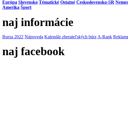
Európa
Slovensko
Tématické
Ostatné
Československo-SR
Neme
Amerika
Šport
naj informácie
Burza 2022
Nápoveda
Kalendár zberateľských búrz
A-Rank
Reklamn
naj facebook