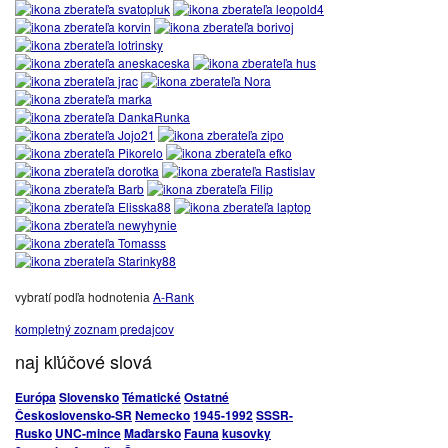
vybratí podľa hodnotenia
A-Rank
kompletný zoznam predajcov
naj kľúčové slová
Európa
Slovensko
Tématické
Ostatné
Československo-SR
Nemecko
1945-1992
SSSR-
Rusko
UNC-mince
Maďarsko
Fauna
kusovky