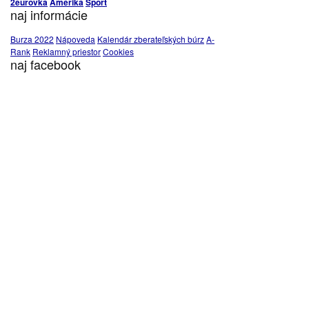
2eurovka
Amerika
Šport
naj informácie
Burza 2022
Nápoveda
Kalendár zberateľských búrz
A-
Rank
Reklamný priestor
Cookies
naj facebook