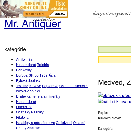
burza starožitnost
Mr. Antiquer
predmetov
kategórie
Antikvariát
Nezaradené
Beletria
Bankovky
Európa
SR po 1939
Ázia
Medveď, 
Bytové doplnky
Textilné
Kovové
Papierové
Ostatné historické
bytové doplnky
Drahé kamene a a minerály
Nezaradené
Faleristika
Odznaky
Nášivky
Popis:
Filatelia
Kľúčové slová:
Katalógy a príslušenstvo
Celistvosti
Ostatné
Celiny
Známky
Kategória: