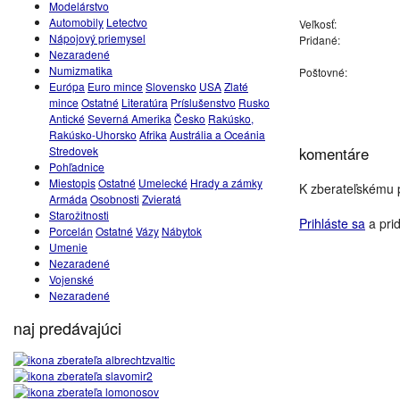
Modelárstvo
Automobily
Letectvo
Veľkosť:
Nápojový priemysel
Pridané:
Nezaradené
Numizmatika
Poštovné:
Európa
Euro mince
Slovensko
USA
Zlaté
mince
Ostatné
Literatúra
Príslušenstvo
Rusko
Antické
Severná Amerika
Česko
Rakúsko,
Rakúsko-Uhorsko
Afrika
Austrália a Oceánia
Stredovek
komentáre
Pohľadnice
Miestopis
Ostatné
Umelecké
Hrady a zámky
K zberateľskému p
Armáda
Osobnosti
Zvieratá
Starožitnosti
Prihláste sa
a prid
Porcelán
Ostatné
Vázy
Nábytok
Umenie
Nezaradené
Vojenské
Nezaradené
naj predávajúci