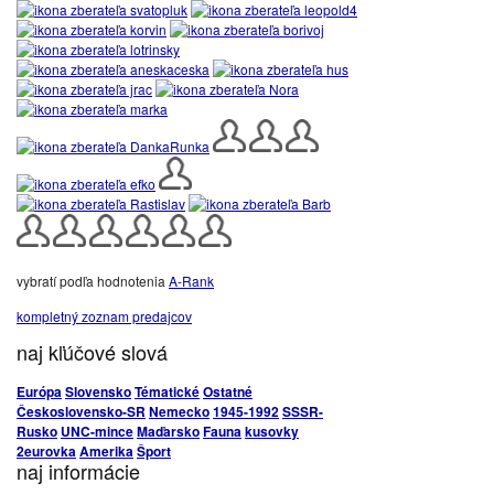
vybratí podľa hodnotenia
A-Rank
kompletný zoznam predajcov
naj kľúčové slová
Európa
Slovensko
Tématické
Ostatné
Československo-SR
Nemecko
1945-1992
SSSR-
Rusko
UNC-mince
Maďarsko
Fauna
kusovky
2eurovka
Amerika
Šport
naj informácie