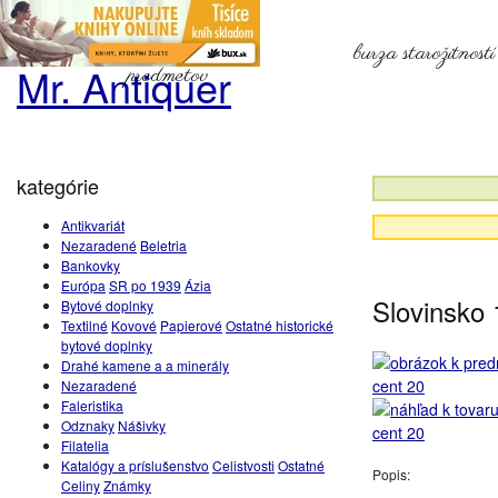
burza starožitnost
Mr. Antiquer
predmetov
kategórie
Antikvariát
Nezaradené
Beletria
Bankovky
Európa
SR po 1939
Ázia
Slovinsko 
Bytové doplnky
Textilné
Kovové
Papierové
Ostatné historické
bytové doplnky
Drahé kamene a a minerály
Nezaradené
Faleristika
Odznaky
Nášivky
Filatelia
Katalógy a príslušenstvo
Celistvosti
Ostatné
Popis:
Celiny
Známky