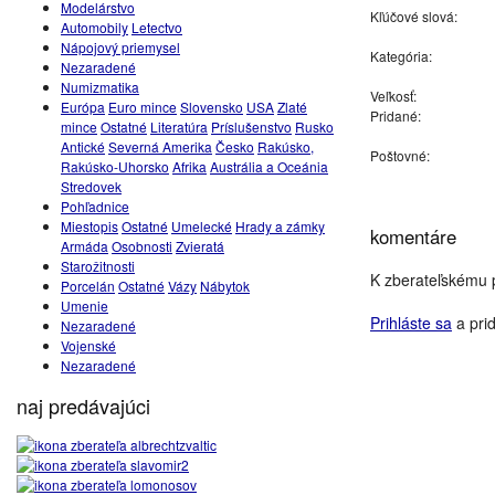
Modelárstvo
Kľúčové slová:
Automobily
Letectvo
Nápojový priemysel
Kategória:
Nezaradené
Numizmatika
Veľkosť:
Európa
Euro mince
Slovensko
USA
Zlaté
Pridané:
mince
Ostatné
Literatúra
Príslušenstvo
Rusko
Antické
Severná Amerika
Česko
Rakúsko,
Poštovné:
Rakúsko-Uhorsko
Afrika
Austrália a Oceánia
Stredovek
Pohľadnice
Miestopis
Ostatné
Umelecké
Hrady a zámky
komentáre
Armáda
Osobnosti
Zvieratá
Starožitnosti
K zberateľskému p
Porcelán
Ostatné
Vázy
Nábytok
Umenie
Prihláste sa
a prid
Nezaradené
Vojenské
Nezaradené
naj predávajúci