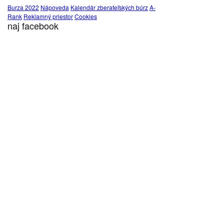
Burza 2022
Nápoveda
Kalendár zberateľských búrz
A-
Rank
Reklamný priestor
Cookies
naj facebook