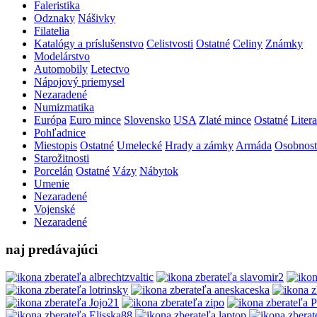
Faleristika
Odznaky
Nášivky
Filatelia
Katalógy a príslušenstvo
Celistvosti
Ostatné
Celiny
Známky
Modelárstvo
Automobily
Letectvo
Nápojový priemysel
Nezaradené
Numizmatika
Európa
Euro mince
Slovensko
USA
Zlaté mince
Ostatné
Litera
Pohľadnice
Miestopis
Ostatné
Umelecké
Hrady a zámky
Armáda
Osobnost
Starožitnosti
Porcelán
Ostatné
Vázy
Nábytok
Umenie
Nezaradené
Vojenské
Nezaradené
naj predávajúci