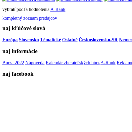
vybratí podľa hodnotenia
A-Rank
kompletný zoznam predajcov
naj kľúčové slová
Európa
Slovensko
Tématické
Ostatné
Československo-SR
Neme
naj informácie
Burza 2022
Nápoveda
Kalendár zberateľských búrz
A-Rank
Reklamn
naj facebook