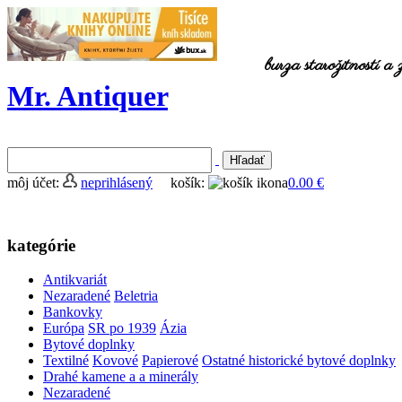
burza starožitností a
Mr. Antiquer
môj účet:
neprihlásený
košík:
0.00 €
kategórie
Antikvariát
Nezaradené
Beletria
Bankovky
Európa
SR po 1939
Ázia
Bytové doplnky
Textilné
Kovové
Papierové
Ostatné historické bytové doplnky
Drahé kamene a a minerály
Nezaradené