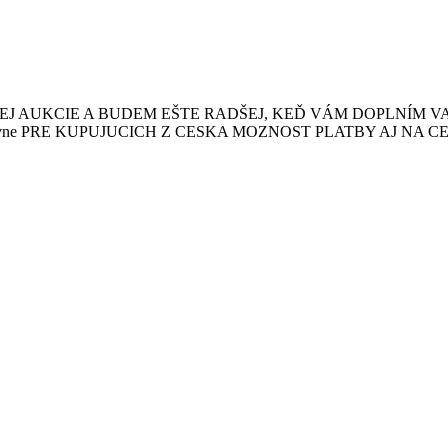
J AUKCIE A BUDEM EŠTE RADŠEJ, KEĎ VÁM DOPLNÍM VA
dno postovne PRE KUPUJUCICH Z CESKA MOZNOST PLATBY AJ NA