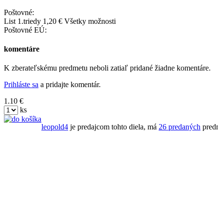
Poštovné:
List 1.triedy 1,20 € Všetky možnosti
Poštovné EÚ:
komentáre
K zberateľskému predmetu neboli zatiaľ pridané žiadne komentáre.
Prihláste sa
a pridajte komentár.
1.10 €
ks
leopold4
je predajcom tohto diela, má
26 predaných
pred