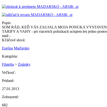
Popis:
SOM RÁD, KEĎ VÁS ZAUJALA MOJA PONUKA VYSTAVENE
TARIFY A VAHY - pri viacerich polozkach uctujem len je
mail -
Kľúčové slová:
Európa
Maďarsko
Kategória:
Filatelia
>
Známky
Veľkosť:
Pridané:
27.01.2013
Zobrazené:
682