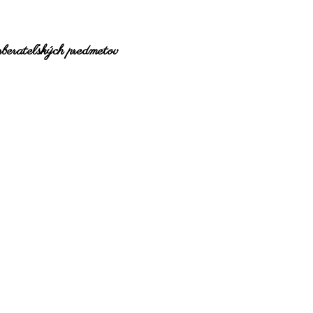
 zberateľských predmetov