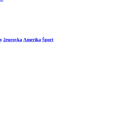
y
2eurovka
Amerika
Šport