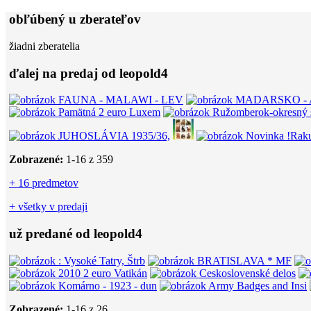
obľúbený u zberateľov
žiadni zberatelia
ďalej na predaj od leopold4
Zobrazené:
1-
16
z 359
+ 16 predmetov
+ všetky v predaji
už predané od leopold4
Zobrazené:
1-
16
z 26