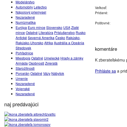
Modelárstvo
Automobily
Letectvo
Veľkosť:
Nápojový priemysel
Pridané:
Nezaradené
Numizmatika
Poštovné:
Európa
Euro mince
Slovensko
USA
Zlaté
mince
Ostatné
Literatúra
Príslušenstvo
Rusko
Antické
Severná Amerika
Česko
Rakúsko,
Rakúsko-Uhorsko
Afrika
Austrália a Oceánia
Stredovek
komentáre
Pohľadnice
Miestopis
Ostatné
Umelecké
Hrady a zámky
K zberateľskému p
Armáda
Osobnosti
Zvieratá
Starožitnosti
Prihláste sa
a prid
Porcelán
Ostatné
Vázy
Nábytok
Umenie
Nezaradené
Vojenské
Nezaradené
naj predávajúci