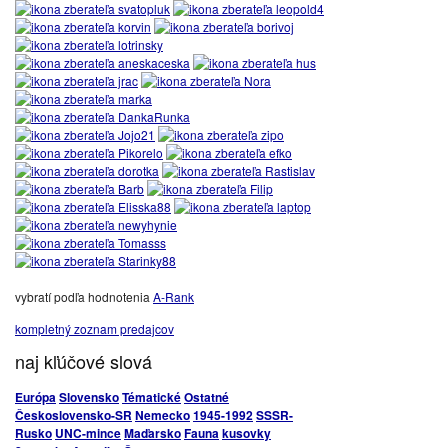
vybratí podľa hodnotenia
A-Rank
kompletný zoznam predajcov
naj kľúčové slová
Európa
Slovensko
Tématické
Ostatné
Československo-SR
Nemecko
1945-1992
SSSR-
Rusko
UNC-mince
Maďarsko
Fauna
kusovky