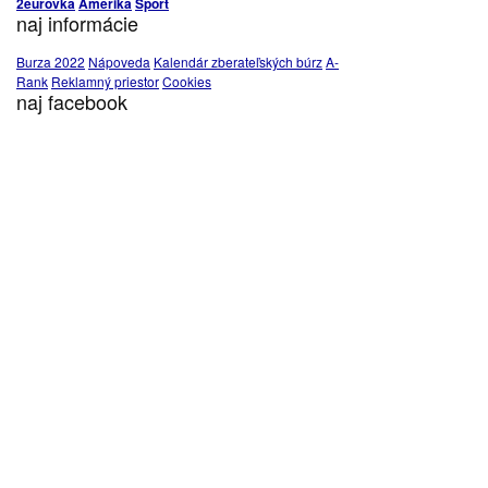
2eurovka
Amerika
Šport
naj informácie
Burza 2022
Nápoveda
Kalendár zberateľských búrz
A-
Rank
Reklamný priestor
Cookies
naj facebook