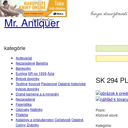
burza starožitnost
Mr. Antiquer
predmetov
kategórie
Antikvariát
Nezaradené
Beletria
Bankovky
Európa
SR po 1939
Ázia
SK 294 PL 
Bytové doplnky
Textilné
Kovové
Papierové
Ostatné historické
bytové doplnky
Drahé kamene a a minerály
Nezaradené
Faleristika
Odznaky
Nášivky
Popis:
Filatelia
Kľúčové slová:
Katalógy a príslušenstvo
Celistvosti
Ostatné
Celiny
Známky
Kategória: