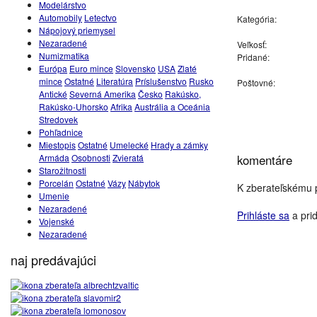
Modelárstvo
Automobily
Letectvo
Kategória:
Nápojový priemysel
Nezaradené
Veľkosť:
Numizmatika
Pridané:
Európa
Euro mince
Slovensko
USA
Zlaté
mince
Ostatné
Literatúra
Príslušenstvo
Rusko
Poštovné:
Antické
Severná Amerika
Česko
Rakúsko,
Rakúsko-Uhorsko
Afrika
Austrália a Oceánia
Stredovek
Pohľadnice
Miestopis
Ostatné
Umelecké
Hrady a zámky
Armáda
Osobnosti
Zvieratá
komentáre
Starožitnosti
Porcelán
Ostatné
Vázy
Nábytok
K zberateľskému p
Umenie
Nezaradené
Prihláste sa
a prid
Vojenské
Nezaradené
naj predávajúci