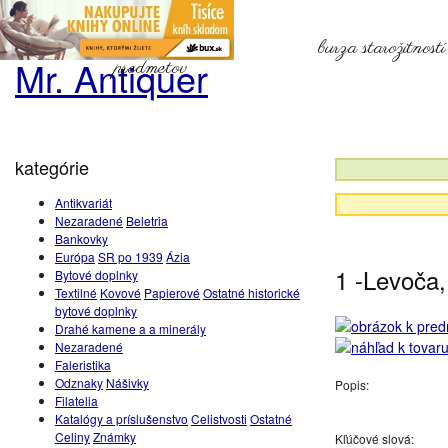
burza starožitnost
Mr. Antiquer
predmetov
kategórie
Antikvariát
Nezaradené
Beletria
Bankovky
Európa
SR po 1939
Ázia
1 -Levoča,
Bytové doplnky
Textilné
Kovové
Papierové
Ostatné historické
bytové doplnky
Drahé kamene a a minerály
Nezaradené
Faleristika
Odznaky
Nášivky
Popis:
Filatelia
Katalógy a príslušenstvo
Celistvosti
Ostatné
Celiny
Známky
Kľúčové slová: