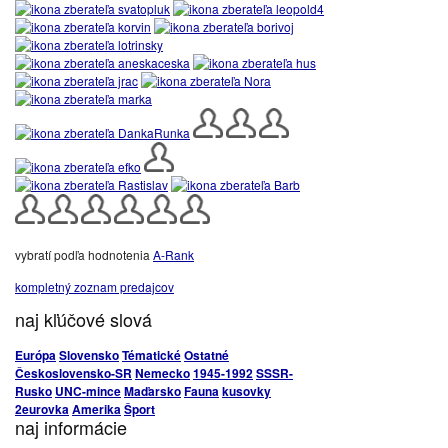
vybratí podľa hodnotenia
A-Rank
kompletný zoznam predajcov
naj kľúčové slová
Európa
Slovensko
Tématické
Ostatné
Československo-SR
Nemecko
1945-1992
SSSR-
Rusko
UNC-mince
Maďarsko
Fauna
kusovky
2eurovka
Amerika
Šport
naj informácie