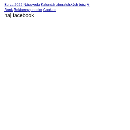
Burza 2022
Nápoveda
Kalendár zberateľských búrz
A-
Rank
Reklamný priestor
Cookies
naj facebook