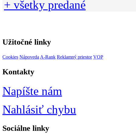
+ všetky predané
Užitočné linky
Cookies
Nápoveda
A-Rank
Reklamný priestor
VOP
Kontakty
Napíšte nám
Nahlásiť chybu
Sociálne
linky