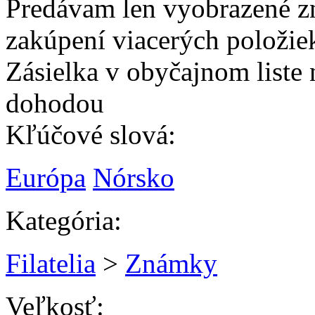
Predávam len vyobrazené zn
zakúpení viacerých položie
Zásielka v obyčajnom liste 
dohodou
Kľúčové slová:
Európa
Nórsko
Kategória:
Filatelia
>
Známky
Veľkosť: