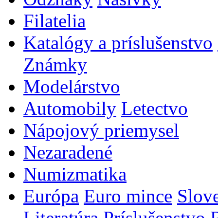
Filatelia
Katalógy a príslušenstvo
Známky
Modelárstvo
Automobily
Letectvo
Nápojový priemysel
Nezaradené
Numizmatika
Európa
Euro mince
Slov
Literatúra
Príslušenstvo