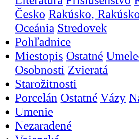
Česko
Rakúsko, Rakúsk
Oceánia
Stredovek
Pohľadnice
Miestopis
Ostatné
Umele
Osobnosti
Zvieratá
Starožitnosti
Porcelán
Ostatné
Vázy
N
Umenie
Nezaradené