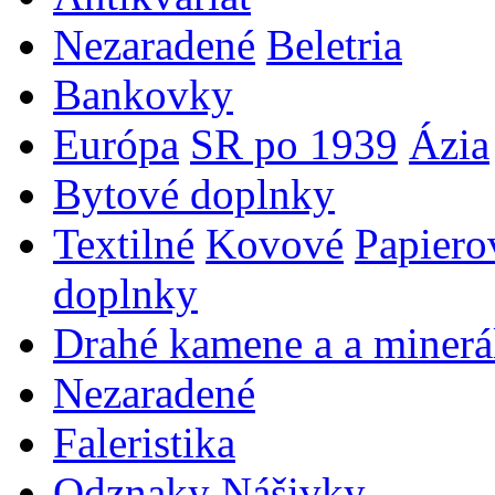
Nezaradené
Beletria
Bankovky
Európa
SR po 1939
Ázia
Bytové doplnky
Textilné
Kovové
Papiero
doplnky
Drahé kamene a a minerá
Nezaradené
Faleristika
Odznaky
Nášivky