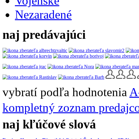
Vojenské
Nezaradené
naj predávajúci
vybratí podľa hodnotenia
A
kompletný zoznam predajc
naj kľúčové slová