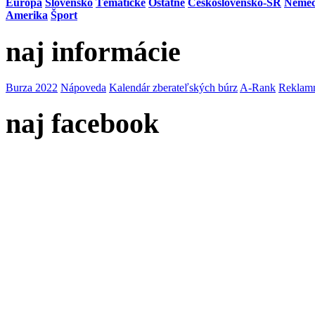
Európa
Slovensko
Tématické
Ostatné
Československo-SR
Neme
Amerika
Šport
naj informácie
Burza 2022
Nápoveda
Kalendár zberateľských búrz
A-Rank
Reklamn
naj facebook