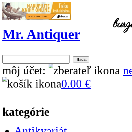
burz
Mr. Antiquer
môj účet:
n
0.00 €
kategórie
Antikvariát