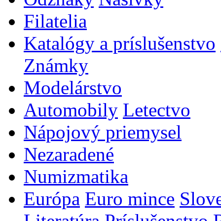
Filatelia
Katalógy a príslušenstvo
Známky
Modelárstvo
Automobily
Letectvo
Nápojový priemysel
Nezaradené
Numizmatika
Európa
Euro mince
Slov
Literatúra
Príslušenstvo