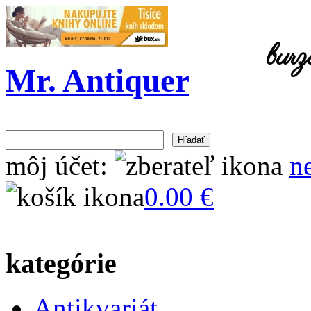
burz
Mr. Antiquer
môj účet:
n
0.00 €
kategórie
Antikvariát