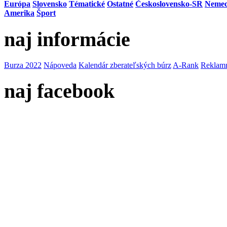
Európa
Slovensko
Tématické
Ostatné
Československo-SR
Neme
Amerika
Šport
naj informácie
Burza 2022
Nápoveda
Kalendár zberateľských búrz
A-Rank
Reklamn
naj facebook