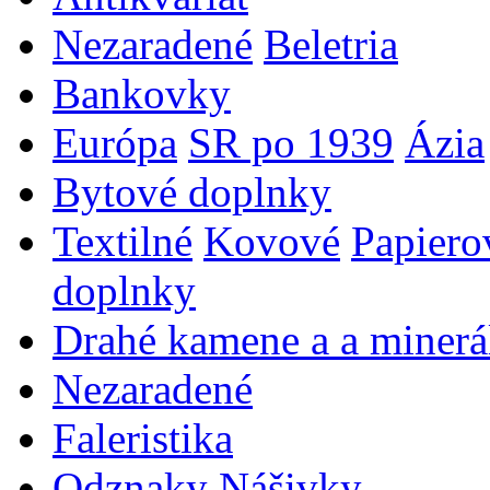
Nezaradené
Beletria
Bankovky
Európa
SR po 1939
Ázia
Bytové doplnky
Textilné
Kovové
Papiero
doplnky
Drahé kamene a a minerá
Nezaradené
Faleristika
Odznaky
Nášivky