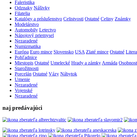
Faleristika
Odznaky
Nášivky
Filatelia
Katalógy a príslušenstvo
Celistvosti
Ostatné
Celiny
Známky
Modelárstvo
Automobily
Letectvo
Nápojový priemysel
Nezaradené
Numizmatika
Európa
Euro mince
Slovensko
USA
Zlaté mince
Ostatné
Litera
Pohľadnice
Miestopis
Ostatné
Umelecké
Hrady a zámky
Armáda
Osobnost
Starožitnosti
Porcelán
Ostatné
Vázy
Nábytok
Umenie
Nezaradené
Vojenské
Nezaradené
naj predávajúci