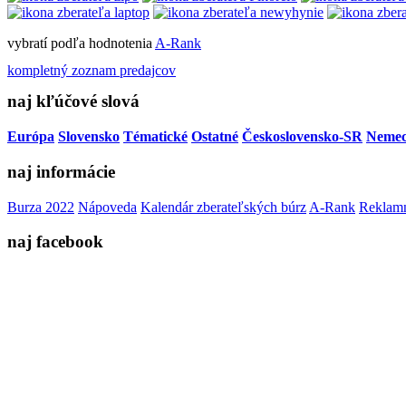
vybratí podľa hodnotenia
A-Rank
kompletný zoznam predajcov
naj kľúčové slová
Európa
Slovensko
Tématické
Ostatné
Československo-SR
Neme
naj informácie
Burza 2022
Nápoveda
Kalendár zberateľských búrz
A-Rank
Reklamn
naj facebook