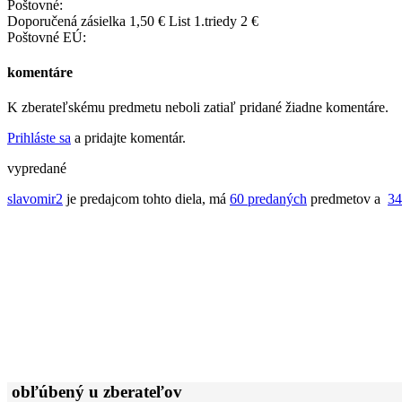
Poštovné:
Doporučená zásielka 1,50 € List 1.triedy 2 €
Poštovné EÚ:
komentáre
K zberateľskému predmetu neboli zatiaľ pridané žiadne komentáre.
Prihláste sa
a pridajte komentár.
vypredané
slavomir2
je predajcom tohto diela, má
60 predaných
predmetov a
34
obľúbený u zberateľov