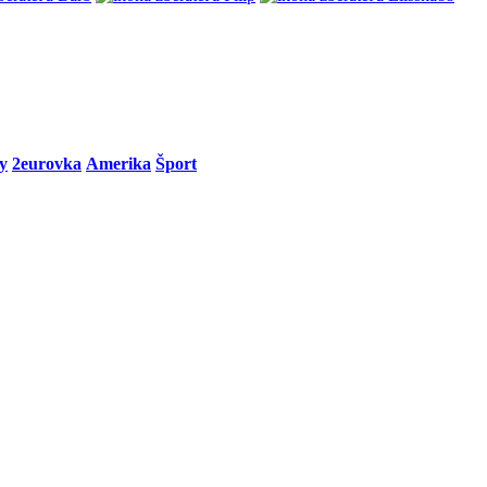
y
2eurovka
Amerika
Šport