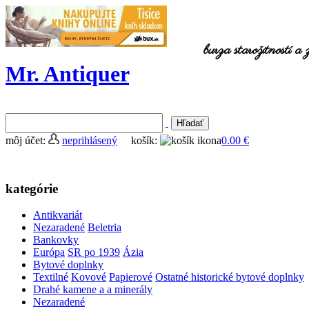
burza starožitností a
Mr. Antiquer
môj účet:
neprihlásený
košík:
0.00 €
kategórie
Antikvariát
Nezaradené
Beletria
Bankovky
Európa
SR po 1939
Ázia
Bytové doplnky
Textilné
Kovové
Papierové
Ostatné historické bytové doplnky
Drahé kamene a a minerály
Nezaradené