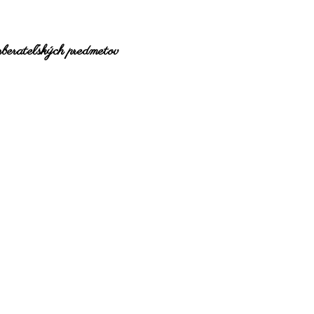
 zberateľských predmetov