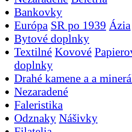
Bankovky
Európa
SR po 1939
Ázia
Bytové doplnky
Textilné
Kovové
Papiero
doplnky
Drahé kamene a a minerá
Nezaradené
Faleristika
Odznaky
Nášivky
Filatelia