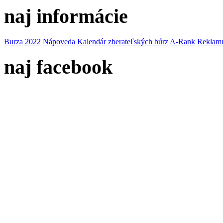
naj informácie
Burza 2022
Nápoveda
Kalendár zberateľských búrz
A-Rank
Reklamn
naj facebook