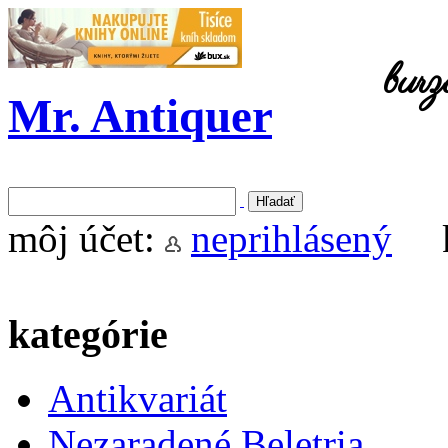
burz
Mr. Antiquer
môj účet:
neprihlásený
kategórie
Antikvariát
Nezaradené
Beletria