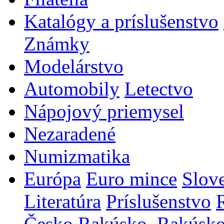
Katalógy a príslušenstvo
Známky
Modelárstvo
Automobily
Letectvo
Nápojový priemysel
Nezaradené
Numizmatika
Európa
Euro mince
Slov
Literatúra
Príslušenstvo
Česko
Rakúsko, Rakúsk