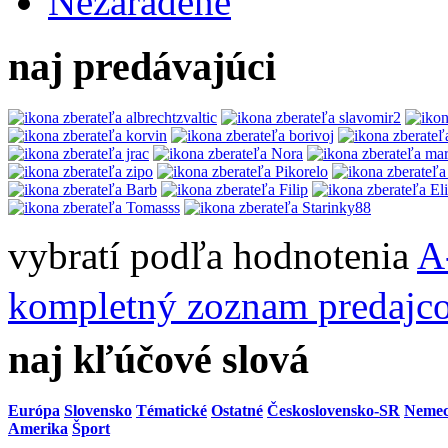
Nezaradené
naj predávajúci
vybratí podľa hodnotenia
A
kompletný zoznam predajc
naj kľúčové slová
Európa
Slovensko
Tématické
Ostatné
Československo-SR
Neme
Amerika
Šport